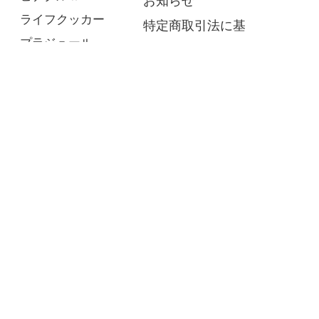
お知らせ
ライフクッカー
特定商取引法に基
プラジュール
づく表記
ピナクル
プライバシーポリ
ニューグッドベンリー
シー
タンブラー
お問い合わせ
ログイン
カートをみる
© 2021 株式会社シモリュウ Co ,Ltd All Right