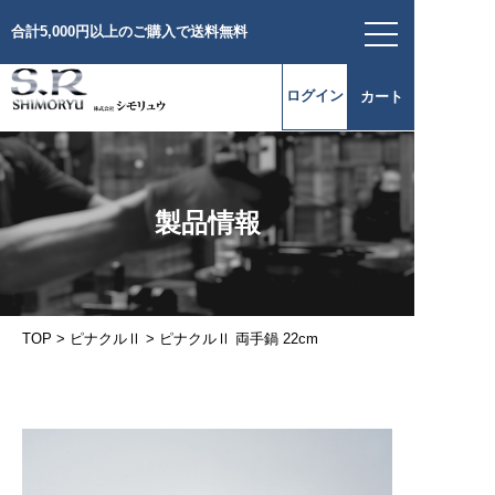
合計5,000円以上のご購入で送料無料
シリーズ一覧
ログイン
カート
三層鋼
ステンレス-鉄-ステンレス
ジュノー
エクストラ
トゥリート
製品情報
無水調理鍋 ピナクルⅡ
ライフクッカー
三層鋼
ステンレス-アルミ-ステンレス
プラジュール
TOP
>
ピナクルⅡ
>
ピナクルⅡ 両手鍋 22cm
無水調理鍋 ピナクル
余熱調理鍋
余熱調理鍋 ニューグッドベンリー
タンブラー
タンブラー SRシリーズ