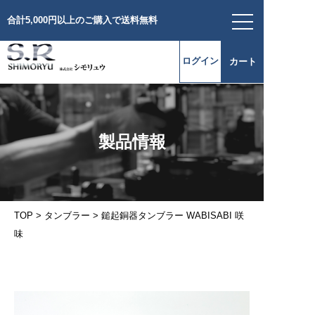
合計5,000円以上のご購入で送料無料
シリーズ一覧
ログイン
カート
三層鋼
ステンレス-鉄-ステンレス
ジュノー
エクストラ
トゥリート
製品情報
無水調理鍋 ピナクルⅡ
ライフクッカー
三層鋼
ステンレス-アルミ-ステンレス
プラジュール
TOP
>
タンブラー
>
鎚起銅器タンブラー WABISABI 咲
無水調理鍋 ピナクル
味
余熱調理鍋
余熱調理鍋 ニューグッドベンリー
タンブラー
タンブラー SRシリーズ