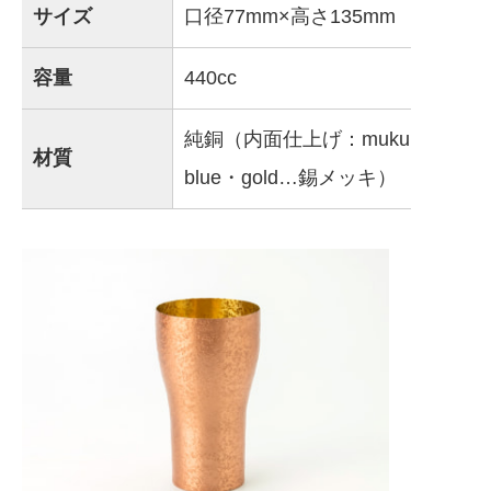
サイズ
口径77mm×高さ135mm
容量
440cc
純銅（内面仕上げ：muku...金メッキ
材質
blue・gold…錫メッキ）